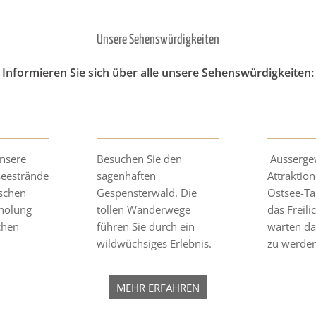
Unsere Sehenswürdigkeiten
Informieren Sie sich über alle unsere Sehenswürdigkeiten:
nsere
Besuchen Sie den
Ausserge
seestrände
sagenhaften
Attraktion
schen
Gespensterwald. Die
Ostsee-Ta
rholung
tollen Wanderwege
das Freil
chen
führen Sie durch ein
warten da
wildwüchsiges Erlebnis.
zu werden
MEHR ERFAHREN